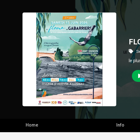
FL
S
le pl
Home
Info